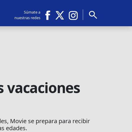
search
Súmate a
nuestras redes
s vacaciones
es, Movie se prepara para recibir
las edades.