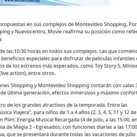
propuestas en sus complejos de Montevideo Shopping, Po
ping y Nuevocentro, Movie reafirma su posición como refe
y.
sde las 10:30 horas en todos sus complejos. Las que comien
beneficios especiales para disfrutar de películas infantiles
unos de los estrenos más esperados, como Toy Story 5, Minio
ve action), entre otros.
ones Shopping y Montevideo Shopping contarán con salas 
 de última generación, efectos inmersivos y máximo confort
ro de los grandes atractivos de la temporada. Entre las
ca Viajera", para niños de 1 a 4 años (2, 3, 4, 5, 11 y 12 de 
m Plim: Energía Musical Recargada (4 de julio, a las 15:00, e
ia de Magia 2 - Egresados, con funciones diarias a las 17:0
va, que se presentará durante todas las vacaciones de julio 