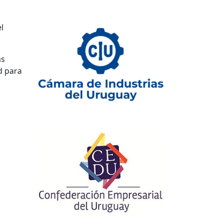
l
as
d para