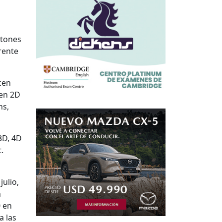
rtones
rente
cen
 en 2D
ns,
3D, 4D
.
julio,
n
0 en
a las