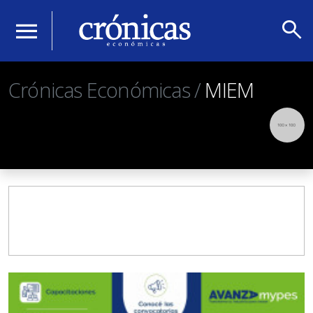
search
menu
Crónicas Económicas /
MIEM