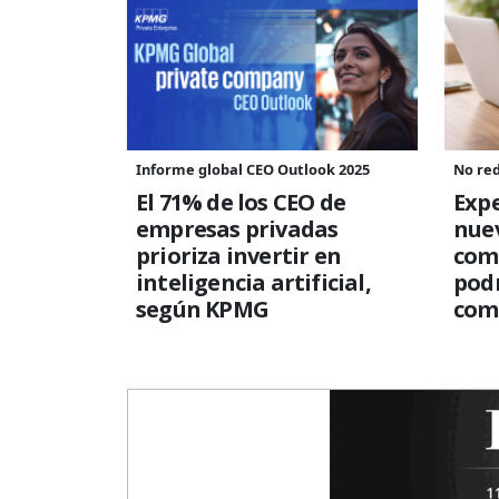
Informe global CEO Outlook 2025
No re
El 71% de los CEO de
Expe
empresas privadas
nue
prioriza invertir en
comp
inteligencia artificial,
podr
según KPMG
come