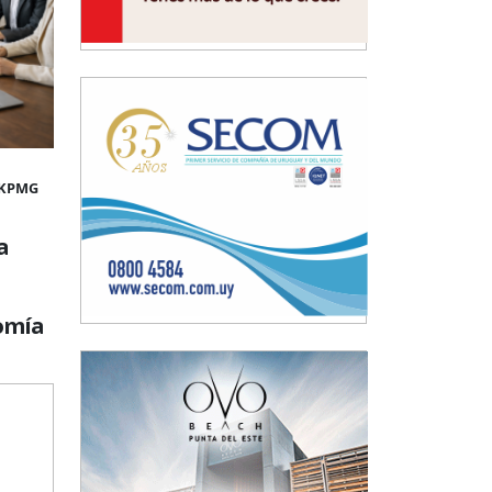
 KPMG
a
omía