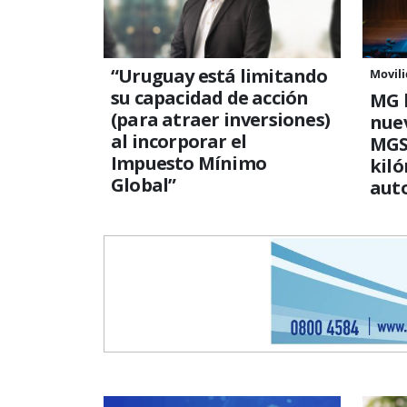
“Uruguay está limitando
Movili
su capacidad de acción
MG 
(para atraer inversiones)
nuev
al incorporar el
MGS5
Impuesto Mínimo
kil
Global”
aut