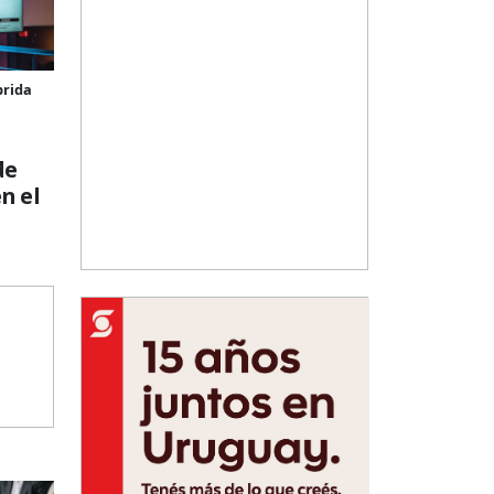
brida
de
n el